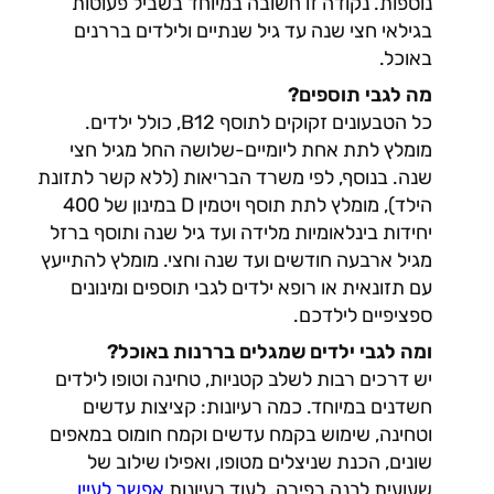
נוספות. נקודה זו חשובה במיוחד בשביל פעוטות
בגילאי חצי שנה עד גיל שנתיים ולילדים בררנים
באוכל.
מה לגבי תוספים?
כל הטבעונים זקוקים לתוסף B12, כולל ילדים.
מומלץ לתת אחת ליומיים-שלושה החל מגיל חצי
שנה. בנוסף, לפי משרד הבריאות (ללא קשר לתזונת
הילד), מומלץ לתת תוסף ויטמין D במינון של 400
יחידות בינלאומיות מלידה ועד גיל שנה ותוסף ברזל
מגיל ארבעה חודשים ועד שנה וחצי. מומלץ להתייעץ
עם תזונאית או רופא ילדים לגבי תוספים ומינונים
ספציפיים לילדכם.
ומה לגבי ילדים שמגלים בררנות באוכל?
יש דרכים רבות לשלב קטניות, טחינה וטופו לילדים
חשדנים במיוחד. כמה רעיונות: קציצות עדשים
וטחינה, שימוש בקמח עדשים וקמח חומוס במאפים
שונים, הכנת שניצלים מטופו, ואפילו שילוב של
שעועית לבנה בפירה. לעוד רעיונות
אפשר לעיין