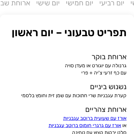
י
יום רביעי
יום חמישי
יום שישי
ארוחת שב
תפריט טבעוני – יום ראשון
ארוחת בוקר
גרנולה עם יוגורט או מעדן סויה
עם כף זרעי צ'יה + פרי
נשנוש ביניים
קערת עגבניות שרי חתוכות עם שמן זית וחומץ בלסמי
ארוחת צהריים
אורז עם שעועית ברוטב עגבניות
או
אורז עם גרגרי חומוס ברוטב עגבניות
סלט ירקות קצוץ עם טחינה