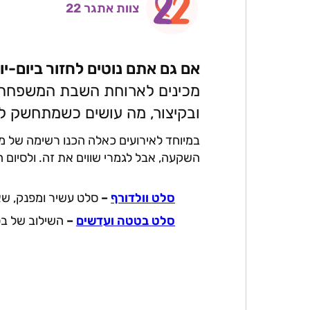
צוות אתגר 22
ai
er
it
at
c
l
e
te
s
e
st
r
A
b
אם גם אתם נוטים לחזור ביום-י
p
o
מכינים לארוחת השבת המשפחתית,
p
o
ובקיצור, מה עושים כשמתחשק להר
k
במיוחד לאירועים כאלה הכנו רשימה של מת
השקעה, אבל לגמרי שווים את זה. ולסיום ה
סלט וולדורף
–
סלט עשיר ומפנק, שאג
סלט בטטה ועדשים
–
השילוב של בטט