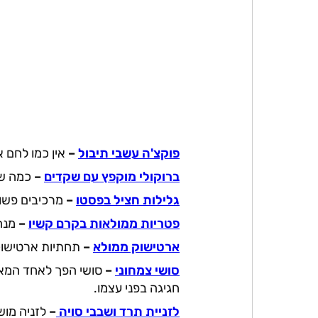
פוקצ'ה עשבי תיבול
–
אין כמו לחם א
ברוקולי מוקפץ עם שקדים
–
כמה שה
גלילות חציל בפסטו
–
מרכיבים פשוט
פטריות ממולאות בקרם קשיו
–
מנה 
ארטישוק ממולא
–
תחתיות ארטישוק
סושי צמחוני
–
סושי הפך לאחד המאכל
חגיגה בפני עצמו.
לזניית תרד ושבבי סויה
–
לזניה מוש