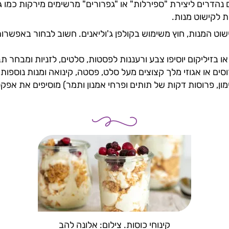
 נהדרים ליצירת "ספירלות" או "גפרורים" מרשימים מירקות כמו ג
ות לקישוט מנות.
שוט המנות, חוץ משימוש בקולפן ג'וליאנים. חשוב לבחור באפש
ו בזיליקום יוסיפו צבע ורעננות לפסטות, סלטים, לזניות ומבחר ת
וסים או אגוזי מלך קצוצים מעל סלט, פסטה, קינואה ומנות נוספות
מון, פרוסות דקות של תותים ופרחי אמנון ותמר) מוסיפים את אפקט ה
קינוחי כוסות. צילום: אלונה להב