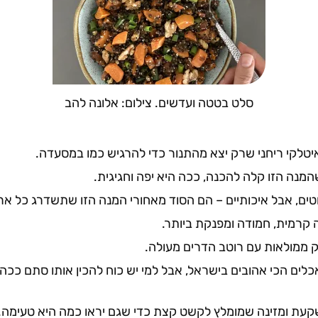
סלט בטטה ועדשים. צילום: אלונה להב
יטלקי ריחני שרק יצא מהתנור כדי להרגיש כמו במסעדה.
מנה הזו קלה להכנה, ככה היא יפה וחגיגית.
ים, אבל איכותיים – הם הסוד מאחורי המנה הזו שתשדרג כל אר
קרמית, חמודה ומפנקת ביותר.
 ממולאות עם רוטב הדרים מעולה.
ים הכי אהובים בישראל, אבל למי יש כוח להכין אותו סתם ככה? 
קעת ומזינה שמומלץ לקשט קצת כדי שגם יראו כמה היא טעימה.