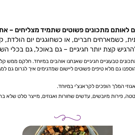
ום לאותם מתכונים פשוטים שתמיד מצליחים – את
 כשמארחים חברים, או כשחוגגים יום הולדת, קיד
גיש קצת יותר חגיגיים – גם באוכל, גם בכלי השו
כונים טבעוניים חגיגיים שאנחנו אוהבים במיוחד. חלקם ממש קלי
וספנו גם מלא טיפים פשוטים ליישום שמדגימים איך לגרום גם למנו
וזי המלך הופכים לקראנצ'י במיוחד.
ה, פירות מיובשים, עדשים שחורות ואגוזים, מייצר סלט שלא ברור 