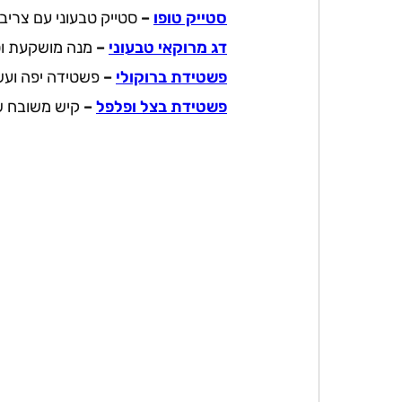
סטייק טופו
–
סטייק טבעוני עם צרי
דג מרוקאי טבעוני
–
מנה מושקעת וט
פשטידת ברוקולי
–
פשטידה יפה ועשי
פשטידת בצל ופלפל
–
קיש משובח ש