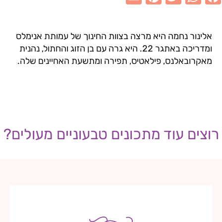
E
Pi
T
W
F
m
nt
w
h
a
אלינור נחמה היא מרצה בצוות החינוך של עמותת אנימלס
ai
er
it
at
c
ומדריכה באתגר 22. היא גרה עם בן הזוג והחתול, נהנית
l
e
te
s
e
מאקרובאלנס, פילאטיס, תפירה ומתשעת האחיינים שלה.
st
r
A
b
p
o
p
o
k
רוצים עוד מתכונים טבעוניים מעולים?