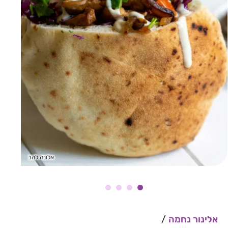
אלונה להב
N
e
x
אלינור נחמה
/
t