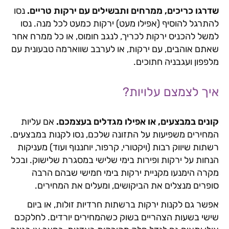
שדרגו כריכים, ממרחים ותבשילים עם ירקות טריים.
נסו
להתרגל להוסיף (אפילו מעט) ירקות כמעט לכל מנה. נסו
למשל להכניס ירקות לכריך, לנגב חומוס, או כל ממרח אחר
שאתם אוהבים, עם ירקות, או לערבב שווארמה טבעונית עם
מלפפון ועגבניה חתוכים.
איך לצמצם עלויות?
קונים במבצעים, או אפילו מגדלים בעצמכם.
אם עליות
המחירים משפיעות על התזונה שלכם, נסו לקנות במבצעים.
רשתות שיווק רבות (ויקטורי, קרפור, יוחננוף ועוד) מעניקות
הנחות על ירקות ופירות בימי שלישי במסגרת שלישוק. ובכל
מקרה הימנעו מקניית ירקות בימי חמישי שבהם הרבה
סופרים מנצלים את הביקושים, ומעלים את המחירים.
אפשר גם לקנות ירקות ברשתות חרדיות זולות, או ביום
שישי בשעות הצהריים בשוק כשהמחירים יורדים. לחלקכם