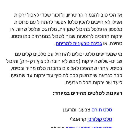
אז הכי טוב להנמיך קריטריון, ולזכור שכדי לאכול ירקות
אפילו לא חייבים להכין סלט! אפשר להתחיל עם פרוסות
מלפפון או פלפל בתיבול שמן זית, מלח גס ופלפל שחור, או
ירקות חתוכים לרצועות שנוח לטבול בממרחים כמו פסטו,
טחינה, או
גבינה טבעונית למריחה
.
מי שמעדיפים סלט, יכולים להתחיל עם סלטים קלים עם
שניים-שלושה ירקות (ממש לא חובה לקצוץ דק-דק) ותיבול
בסיסי. אחרי שתהפכו לאלופים בהכנת סלט מהיר ובסיסי,
כבר כנראה שיתחשק לכם להוסיף עוד ירקות עד שתגיעו
ליעד של ירקות מכל הצבעים.
רעיונות לסלטים מהירים במיוחד:
סלט תירס
צבעוני ומרענן
סלט קולורבי
קראנצ'י