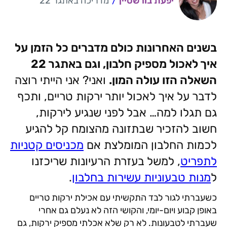
ai
er
it
at
c
יפעת בורשטיין
/
מדריכה באתגר 22
l
e
te
s
e
st
r
A
b
בשנים האחרונות כולם מדברים כל הזמן על
p
o
איך לאכול מספיק חלבון, וגם באתגר 22
p
o
השאלה הזו עולה המון.
ואני? אני הייתי רוצה
k
לדבר על איך לאכול יותר ירקות טריים, ותכף
גם תגלו למה… אבל לפני שנגיע לירקות,
חשוב להזכיר שבתזונה מהצומח קל להגיע
לכמות החלבון המומלצת אם
מכניסים קטניות
לתפריט
, למשל בעזרת הרעיונות שריכזנו
ל
מנות טבעוניות עשירות בחלבון
.
כשעברתי לגור לבד התקשיתי עם אכילת ירקות טריים
באופן קבוע ויום-יומי, והקושי הזה לא נעלם גם אחרי
שעברתי לטבעונות. לא רק שלא אכלתי מספיק ירקות, גם